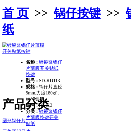
首 页
>>
锅仔按键
>>
纸
名称 :
镀银浆锅仔
片薄膜开关贴纸
按键
型号 :
SD-RD113
规格 :
锅仔片直径
5mm,力度180gf，
丝印银浆
产品分类
编号 :
RD113
分类 :
镀银浆锅仔
片薄膜按键开关
圆形锅仔片
贴纸