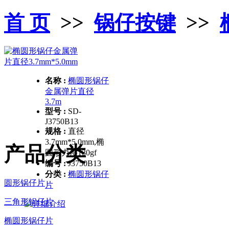
首 页
>>
锅仔按键
>>
名称 :
椭圆形锅仔
金属弹片直径
3.7m
型号 :
SD-
J3750B13
规格 :
直径
3.7mm*5.0mm,椭
产品分类
圆形力度130gf
编号 :
J3750B13
分类 :
椭圆形锅仔
圆形锅仔片
片
三角形锅仔片
椭圆形锅仔片