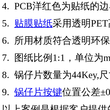
4.
PCB
洋红色为贴纸的边
5.
贴膜贴纸
采用透明
PET
6.
所用材质符合透明环保
7.
图纸比例
1:1
，单位为
m
8.
锅仔片数量为
44Key,
尺
9.
锅仔片按键
位置公差±
以上案例是根据客户提供