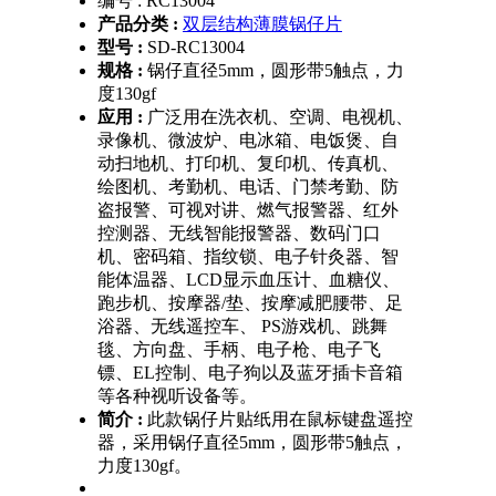
编号 :
RC13004
产品分类 :
双层结构薄膜锅仔片
型号 :
SD-RC13004
规格 :
锅仔直径5mm，圆形带5触点，力
度130gf
应用 :
广泛用在洗衣机、空调、电视机、
录像机、微波炉、电冰箱、电饭煲、自
动扫地机、打印机、复印机、传真机、
绘图机、考勤机、电话、门禁考勤、防
盗报警、可视对讲、燃气报警器、红外
控测器、无线智能报警器、数码门口
机、密码箱、指纹锁、电子针灸器、智
能体温器、LCD显示血压计、血糖仪、
跑步机、按摩器/垫、按摩减肥腰带、足
浴器、无线遥控车、 PS游戏机、跳舞
毯、方向盘、手柄、电子枪、电子飞
镖、EL控制、电子狗以及蓝牙插卡音箱
等各种视听设备等。
简介 :
此款锅仔片贴纸用在鼠标键盘遥控
器，采用锅仔直径5mm，圆形带5触点，
力度130gf。