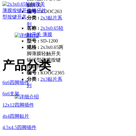
触开关
编号 :
KOOC263
分类 :
2x3贴片系
列
名称 :
2x3x0.65轻
触开关 薄膜
型号 :
SD-1200
规格 :
2x3x0.65两
脚薄膜轻触开关
锅仔型薄膜按键
产品分类
按键开关
编号 :
KOOC2365
分类 :
2x3贴片系
6x6四脚插件
列
6x6支架
12x12四脚插件
4x4四脚贴片
4.5x4.5四脚插件