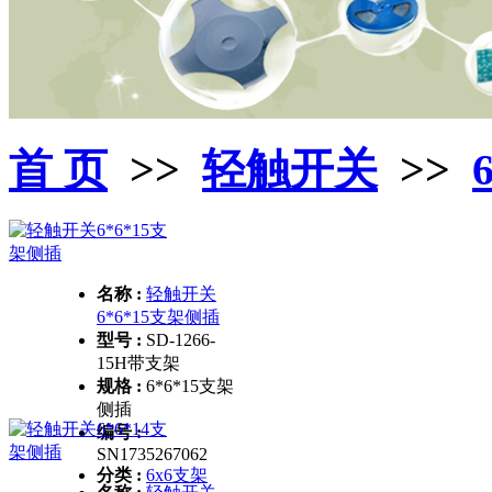
首 页
>>
轻触开关
>>
名称 :
轻触开关
6*6*15支架侧插
型号 :
SD-1266-
15H带支架
规格 :
6*6*15支架
侧插
编号 :
SN1735267062
分类 :
6x6支架